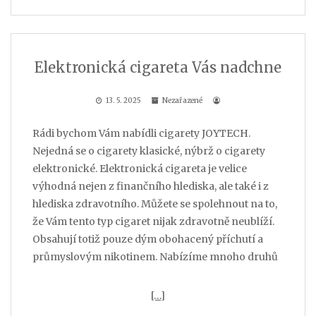
Elektronická cigareta Vás nadchne
13. 5. 2025
Nezařazené
Rádi bychom Vám nabídli cigarety JOYTECH.
Nejedná se o cigarety klasické, nýbrž o cigarety
elektronické. Elektronická cigareta je velice
výhodná nejen z finančního hlediska, ale také i z
hlediska zdravotního. Můžete se spolehnout na to,
že Vám tento typ cigaret nijak zdravotně neublíží.
Obsahují totiž pouze dým obohacený příchutí a
průmyslovým nikotinem. Nabízíme mnoho druhů
[…]