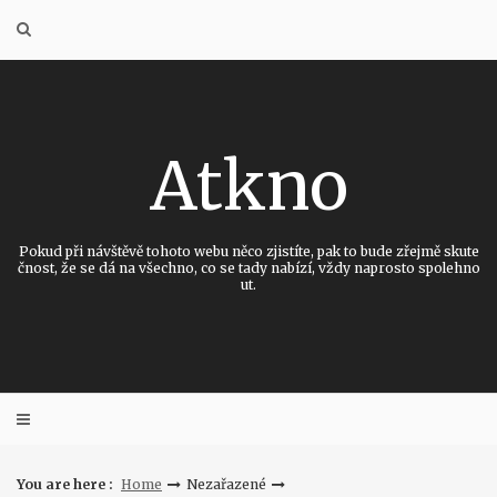
Skip
to
content
Atkno
Pokud při návštěvě tohoto webu něco zjistíte, pak to bude zřejmě skute
čnost, že se dá na všechno, co se tady nabízí, vždy naprosto spolehno
ut.
You are here :
Home
Nezařazené