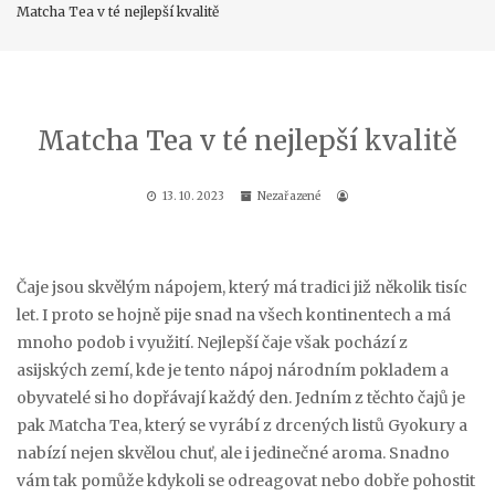
Matcha Tea v té nejlepší kvalitě
Matcha Tea v té nejlepší kvalitě
13. 10. 2023
Nezařazené
Čaje jsou skvělým nápojem, který má tradici již několik tisíc
let. I proto se hojně pije snad na všech kontinentech a má
mnoho podob i využití. Nejlepší čaje však pochází z
asijských zemí, kde je tento nápoj národním pokladem a
obyvatelé si ho dopřávají každý den. Jedním z těchto čajů je
pak
Matcha Tea
, který se vyrábí z drcených listů Gyokury a
nabízí nejen skvělou chuť, ale i jedinečné aroma. Snadno
vám tak pomůže kdykoli se odreagovat nebo dobře pohostit