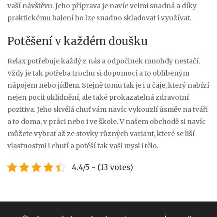
vaší návštěvu. Jeho příprava je navíc velmi snadná a díky
praktickému balení ho lze snadno skladovat i využívat.
Potěšení v každém doušku
Relax potřebuje každý z nás a odpočinek mnohdy nestačí.
Vždy je tak potřeba trochu si dopomoci a to oblíbeným
nápojem nebo jídlem. Stejně tomu tak je i u čaje, který nabízí
nejen pocit uklidnění, ale také prokazatelná zdravotní
pozitiva. Jeho skvělá chuť vám navíc vykouzlí úsměv na tváři
a to doma, v práci nebo i ve škole. V našem obchodě si navíc
můžete vybrat až ze stovky různých variant, které se liší
vlastnostmi i chutí a potěší tak vaši mysl i tělo.
4.4/5 - (13 votes)