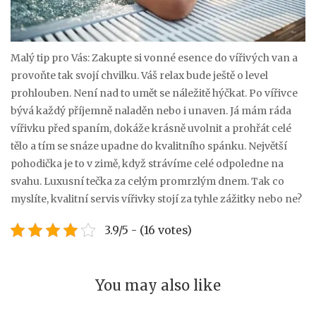
Malý tip pro Vás: Zakupte si vonné esence do vířivých van a
provoňte tak svojí chvilku. Váš relax bude ještě o level
prohlouben. Není nad to umět se náležitě hýčkat. Po vířivce
bývá každý příjemně naladěn nebo i unaven. Já mám ráda
vířivku před spaním, dokáže krásně uvolnit a prohřát celé
tělo a tím se snáze upadne do kvalitního spánku. Největší
pohodička je to v zimě, když strávíme celé odpoledne na
svahu. Luxusní tečka za celým promrzlým dnem. Tak co
myslíte, kvalitní servis vířivky stojí za tyhle zážitky nebo ne?
3.9/5 - (16 votes)
You may also like