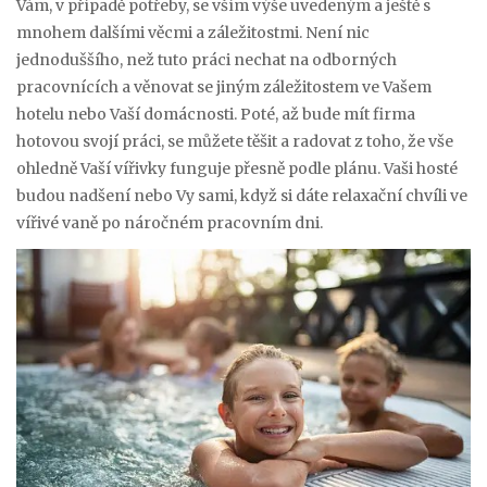
Vám, v případě potřeby, se vším výše uvedeným a ještě s
mnohem dalšími věcmi a záležitostmi. Není nic
jednoduššího, než tuto práci nechat na odborných
pracovnících a věnovat se jiným záležitostem ve Vašem
hotelu nebo Vaší domácnosti. Poté, až bude mít firma
hotovou svojí práci, se můžete těšit a radovat z toho, že vše
ohledně Vaší vířivky funguje přesně podle plánu. Vaši hosté
budou nadšení nebo Vy sami, když si dáte relaxační chvíli ve
vířivé vaně po náročném pracovním dni.