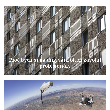
Proč bych si na umývání oken zavolal
profesionály