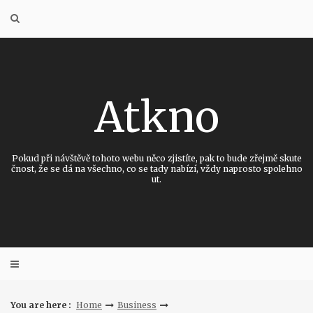
Skip
to
content
Atkno
Pokud při návštěvě tohoto webu něco zjistíte, pak to bude zřejmě skute
čnost, že se dá na všechno, co se tady nabízí, vždy naprosto spolehno
ut.
You are here :
Home
Business